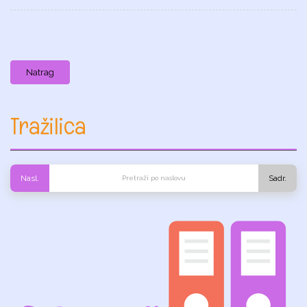
Natrag
Tražilica
Nasl.
Sadr.