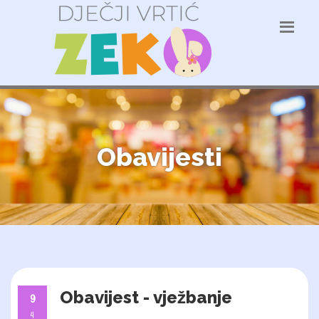
Obavijesti
Obavijest - vježbanje
9
4