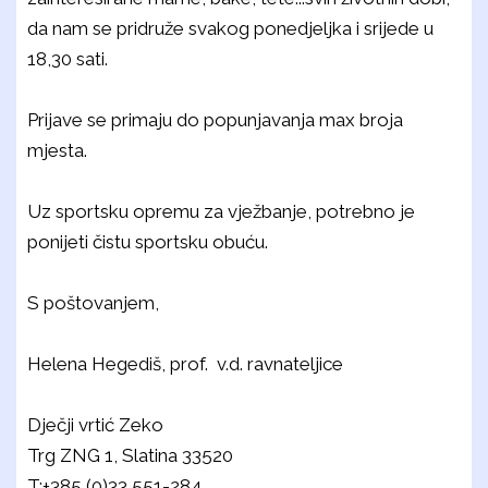
da nam se pridruže svakog ponedjeljka i srijede u
18,30 sati.
Prijave se primaju do popunjavanja max broja
mjesta.
Uz sportsku opremu za vježbanje, potrebno je
ponijeti čistu sportsku obuću.
S poštovanjem,
Helena Hegediš, prof. v.d. ravnateljice
Dječji vrtić Zeko
Trg ZNG 1, Slatina 33520
T:+385 (0)33 551-284