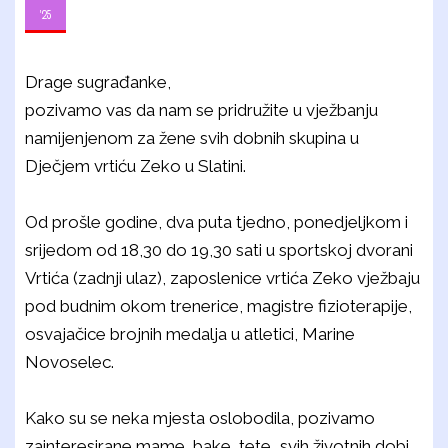
'25
Drage sugrađanke,
pozivamo vas da nam se pridružite u vježbanju
namijenjenom za žene svih dobnih skupina u
Dječjem vrtiću Zeko u Slatini.
Od prošle godine, dva puta tjedno, ponedjeljkom i
srijedom od 18,30 do 19,30 sati u sportskoj dvorani
Vrtića (zadnji ulaz), zaposlenice vrtića Zeko vježbaju
pod budnim okom trenerice, magistre fizioterapije,
osvajačice brojnih medalja u atletici, Marine
Novoselec.
Kako su se neka mjesta oslobodila, pozivamo
zainteresirane mame, bake, tete...svih životnih dobi,