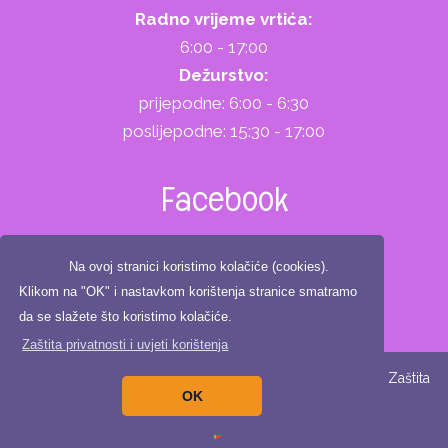
Radno vrijeme vrtića:
6:00 - 17:00
Dežurstvo:
prijepodne: 6:00 - 6:30
poslijepodne: 15:30 - 17:00
Facebook
Na ovoj stranici koristimo kolačiće (cookies).
Klikom na "OK" i nastavkom korištenja stranice smatramo
da se slažete što koristimo kolačiće.
Zaštita privatnosti i uvjeti korištenja
Copyright ©2025. Dječji vrtić Zeko, All Rights Reserved |
Zaštita
OK
privatnosti
|
Digitalna pristupačnost
Izrada:
Pikant IT