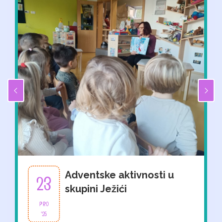
Adventske aktivnosti u
23
skupini Ježići
PRO
'25