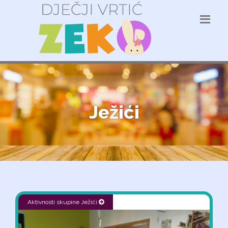
Ježići
Aktivnosti skupine Ježići