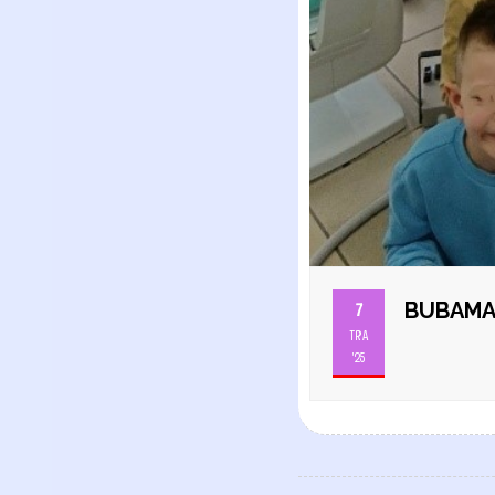
BUBAMAR
7
TRA
'25