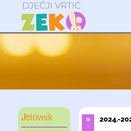
Jelovnik
2024.-2
19
1