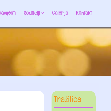
avijesti
Galerija
Kontakt
Roditelji
Tražilica