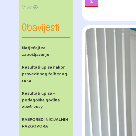
'25
Više
Obavijesti
Natječaji za
zapošljavanje
Rezultati upisa nakon
provedenog žalbenog
roka
Rezultati upisa -
pedagoška godina
2026-2027
RASPORED INICIJALNIH
RAZGOVORA