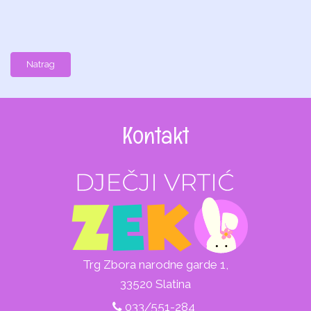
Natrag
Kontakt
Trg Zbora narodne garde 1,
33520 Slatina
033/551-284