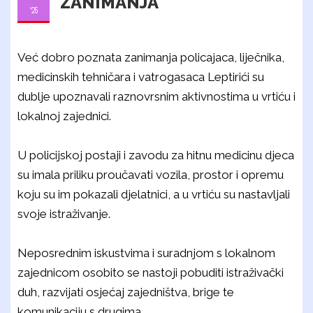
ZANIMANJA
'25
Već dobro poznata zanimanja policajaca, liječnika,
medicinskih tehničara i vatrogasaca Leptirići su
dublje upoznavali raznovrsnim aktivnostima u vrtiću i
lokalnoj zajednici.
U policijskoj postaji i zavodu za hitnu medicinu djeca
su imala priliku proučavati vozila, prostor i opremu
koju su im pokazali djelatnici, a u vrtiću su nastavljali
svoje istraživanje.
Neposrednim iskustvima i suradnjom s lokalnom
zajednicom osobito se nastoji pobuditi istraživački
duh, razvijati osjećaj zajedništva, brige te
komunikaciju s drugima.