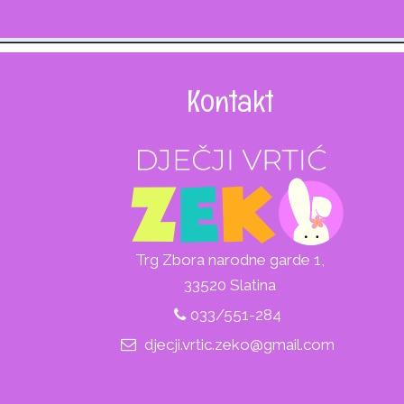
Kontakt
Trg Zbora narodne garde 1,
33520 Slatina
033/551-284
djecji.vrtic.zeko@gmail.com