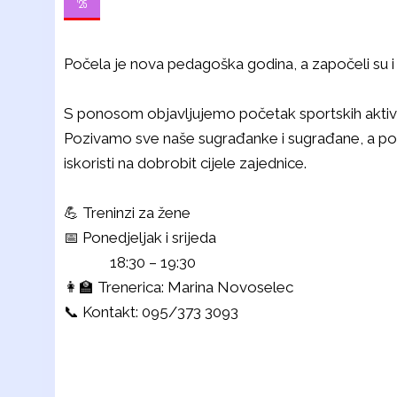
'25
Počela je nova pedagoška godina, a započeli su i
S ponosom objavljujemo početak sportskih aktivn
Pozivamo sve naše sugrađanke i sugrađane, a pog
iskoristi na dobrobit cijele zajednice.
💪 Treninzi za žene
📅 Ponedjeljak i srijeda
18:30 – 19:30
👩‍🏫 Trenerica: Marina Novoselec
📞 Kontakt: 095/373 3093