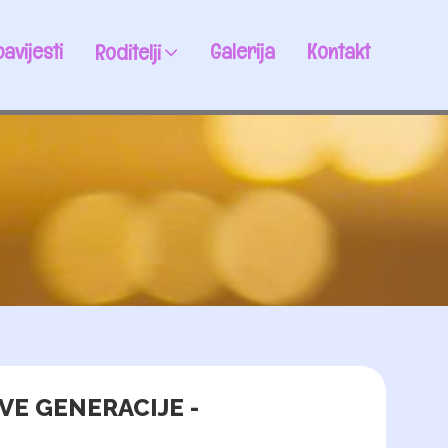
avijesti
Galerija
Kontakt
Roditelji
SVE GENERACIJE -