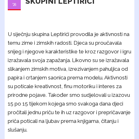
SKUPINI LEPTIRIĆI
'26
U siječnju skupina Leptirići provodila je aktivnosti na
temu zime i zimskih radosti. Djeca su proučavala
snijeg i njegove karakteristike te kroz razgovor i igru
izražavala svoja zapažanja. Likovno su se izražavala
slikanjem zimskih motiva, izrezivanjem pahuljica od
papira i crtanjem saonica prema modelu. Aktivnosti
su poticale kreativnost, finu motoriku i interes za
prirodne pojave. Također smo sudjelovali u izazovu
15 po 15 tijekom kojega smo svakoga dana djeci
pročitali jednu priču te ih uz razgovor i prepričavanje
priča poticali na ljubav prema knjigama, čitanju i
slušanju.