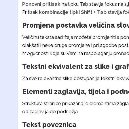
Ponovni pritisak
na tipku Tab stavlja fokus na sl
Pritisak
kombinacije tipki Shift + Tab
stavlja fo
Promjena postavka veličina slova
Veličinu teksta sadržaja možete promijeniti s p
olakšati i neke druge promjene i prilagodbe pos
Mogućnosti koje su Vam na raspolaganju pronać
Tekstni ekvivalent za slike i gra
Za sve relevantne slike dostupan je tekstni ekviv
Elementi zaglavlja, tijela i podn
Struktura stranice prikazana je elementima zaglavl
od zaglavlja do podnožja.
Tekst poveznica