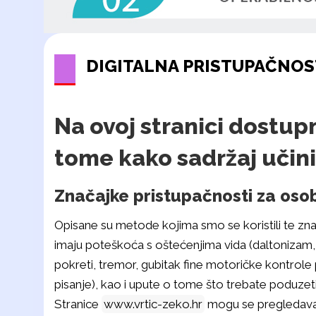
DIGITALNA PRISTUPAČNOS
Na ovoj stranici dostupn
tome kako sadržaj učini
Značajke pristupačnosti za oso
Opisane su metode kojima smo se koristili te zna
imaju poteškoća s oštećenjima vida (daltonizam, s
pokreti, tremor, gubitak fine motoričke kontrole p
pisanje), kao i upute o tome što trebate poduzeti 
Stranice
www.vrtic-zeko.hr
mogu se pregledavati