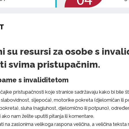
T
i su resursi za osobe s inval
ti svima pristupačnim.
bame s invaliditetom
čajke pristupačnosti koje stranice sadržavaju kako bi bile 
labovidnost, sljepoća), motorike pokreta (djelomičan ili po
okreta), sluha (nagluhost, djelomično ili potpuno), određenih
ako nam želite uputiti pitanja ili komentare.
 na zaslonima velikoga raspona veličina, a veličina teksta 