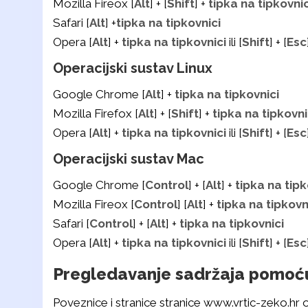
Mozilla Fireox [
Alt
] + [
Shift
] +
tipka na tipkovnic
Safari [
Alt
] +
tipka na tipkovnici
Opera [
Alt
] +
tipka na tipkovnici
ili [
Shift
] + [
Esc
Operacijski sustav Linux
Google Chrome [
Alt
] +
tipka na tipkovnici
Mozilla Firefox [
Alt
] + [
Shift
] +
tipka na tipkovni
Opera [
Alt
] +
tipka na tipkovnici
ili [
Shift
] + [
Esc
Operacijski sustav Mac
Google Chrome [
Control
] + [
Alt
] +
tipka na tipk
Mozilla Fireox [
Control
] [
Alt
] +
tipka na tipkovn
Safari [
Control
] + [
Alt
] +
tipka na tipkovnici
Opera [
Alt
] +
tipka na tipkovnici
ili [
Shift
] + [
Esc
Pregledavanje sadržaja pomoć
Poveznice i stranice stranice www.vrtic-zeko.hr o