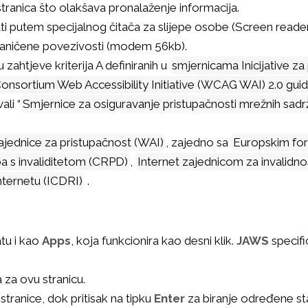
stranica što olakšava pronalaženje informacija.
 putem specijalnog čitača za slijepe osobe (Screen reade
ograničene povezivosti (modem 56kb).
zahtjeve kriterija A definiranih u
smjernicama Inicijative za
nsortium Web Accessibility Initiative (WCAG WAI) 2.0 guid
li “
Smjernice za osiguravanje pristupačnosti mrežnih sad
ajednice za pristupačnost (WAI)
, zajedno sa
Europskim for
a s invaliditetom (CRPD)
,
Internet zajednicom za invalidn
ternetu (ICDRI)
.
atu i kao
Apps
, koja funkcionira kao desni klik.
JAWS
specifi
 za ovu stranicu.
stranice, dok pritisak na tipku
Enter
za biranje određene st