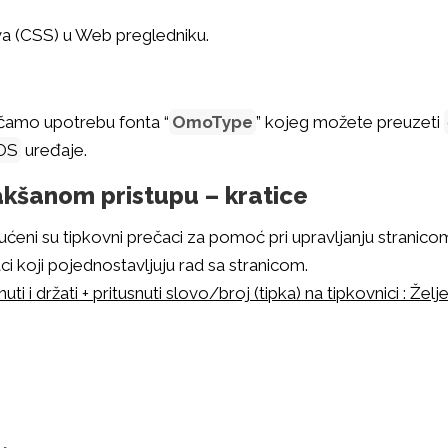
.
lova (CSS) u Web pregledniku.
čamo upotrebu fonta “
OmoType
” kojeg možete preuzeti
OS
uređaje.
akšanom pristupu – kratice
ćeni su tipkovni prečaci za pomoć pri upravljanju stranic
i koji pojednostavljuju rad sa stranicom.
nuti i držati + pritusnuti slovo/broj (tipka) na tipkovnici : Že