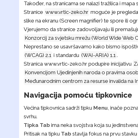
Također, na stranicama se nalazi tražilica i mapa 
Stranice
www.vrtic-zeko.hr
moguće je pregledati
slike na ekranu (Screen magnifier) te spore ili 
Vjerujemo da stranice zadovoljavaju ili premašuju 
Konzorcij za svjetsku mrežu (World Wide Web Co
Neprestano se usavršavamo kako bismo ispoštiva
(WCAG) 2.1
i standardu
(WAI-ARIA) 1.1
.
Stranica www.vrtic-zeko.hr podupire inicijativu
Z
Konvencijom Ujedinjenih naroda o pravima osob
Međunarodnim centrom za resurse invalida na In
Navigacija pomoću tipkovnice
Većina tipkovnica sadrži tipku
Menu
, inače pozn
svrhu.
Tipka Tab
ima neka svojstva koja su jedinstvena
Pritisak na tipku
Tab
stavlja fokus na prvu stavku 