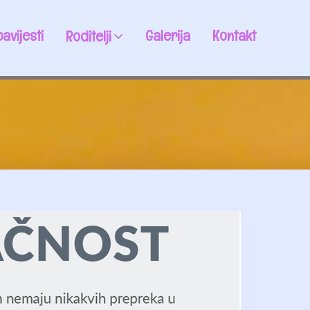
avijesti
Galerija
Kontakt
Roditelji