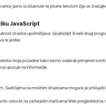
stranice jasno su istaknute te pisane tekstom čije se značaj
iku JavaScript
nalnost stranice upotrebljava
JavaScript
ili neki drugi prog
a te jezike.
 teksta i boja pozadine kako bismo odabrali primjeren kontr
oji upućuje na informacije.
om
. Sadržajima na mrežnim stranicama moguće je pristupiti i a
tic-zeko.hr na zastarjelim inačicama Web preglednicima, 