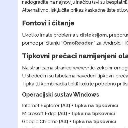
nadogradite na najnoviju inačicu (svi su besplatni)
Alternativno, isključite prikaz kaskadne liste sti
Fontovi i čitanje
Ukoliko imate problema s
disleksijom
, preporu
pomoć pri čitanju “
OmoReader
” za
Android
i
i
Tipkovni prečaci namijenjeni ol
Na stranicama stranice www.vrtic-zeko.hr omogu
U sljedećim su tabelama navedeni tipkovni prečac
Tipka (ili kombinacija tipki) koju je potrebno pritis
Operacijski sustav Windows
Internet Explorer [
Alt
] +
tipka na tipkovnici
Microsoft Edge [
Alt
] +
tipka na tipkovnici
Google Chrome [
Alt
] +
tipka na tipkovnici