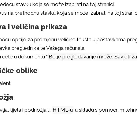
jedeću stavku koja se može izabrati na toj stranici.
kus na prethodnu stavku koja se može izabrati na toj stranici
 i veličina prikaza
omoću opcije za promjenu veličine teksta u postavkama pr
tavka preglednika te Vašega računala.
i ćete u dokumentu “
Bolje pregledavanje mreže: Savjeti z
fičke oblike
alent.
ožja
ja, tijela i podnožja u
HTML-u
u skladu s pomoćnim tehno