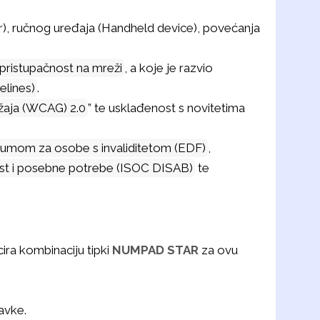
r), ručnog uređaja (Handheld device), povećanja
 pristupačnost na mreži
, a koje je razvio
elines)
.
ržaja (WCAG) 2.0
” te usklađenost s novitetima
umom za osobe s invaliditetom (EDF)
,
ost i posebne potrebe (ISOC DISAB)
te
cira kombinaciju tipki
NUMPAD STAR
za ovu
avke.