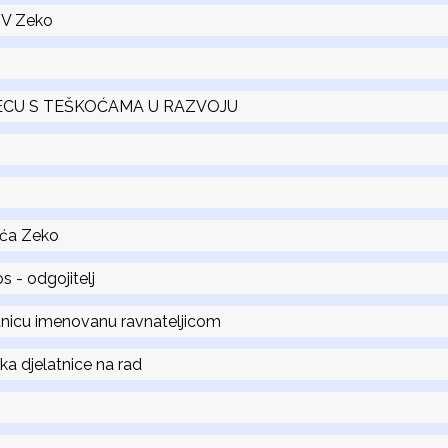
 DV Zeko
ECU S TEŠKOĆAMA U RAZVOJU
ića Zeko
 - odgojitelj
atnicu imenovanu ravnateljicom
ka djelatnice na rad