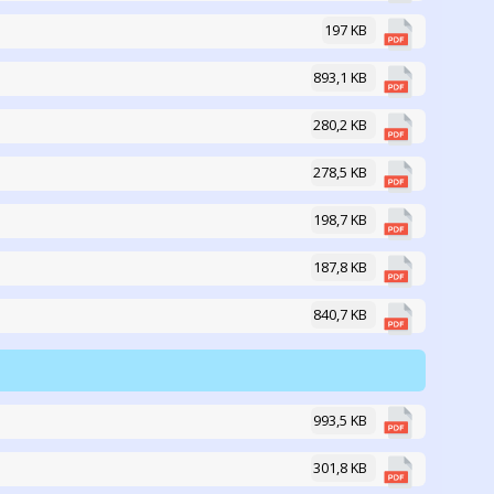
197 KB
893,1 KB
280,2 KB
278,5 KB
198,7 KB
187,8 KB
840,7 KB
993,5 KB
301,8 KB