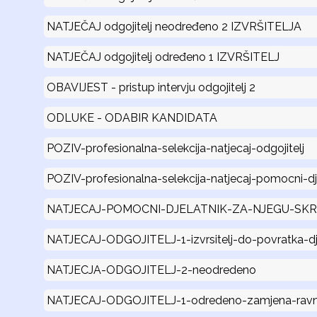
NATJEČAJ odgojitelj neodređeno 2 IZVRŠITELJA
NATJEČAJ odgojitelj određeno 1 IZVRŠITELJ
OBAVIJEST - pristup intervju odgojitelj 2
ODLUKE - ODABIR KANDIDATA
POZIV-profesionalna-selekcija-natjecaj-odgojitelj
POZIV-profesionalna-selekcija-natjecaj-pomocni-dj
NATJECAJ-POMOCNI-DJELATNIK-ZA-NJEGU-SKRP-I-
NATJECAJ-ODGOJITELJ-1-izvrsitelj-do-povratka-dj
NATJECJA-ODGOJITELJ-2-neodredeno
NATJECAJ-ODGOJITELJ-1-odredeno-zamjena-ravna