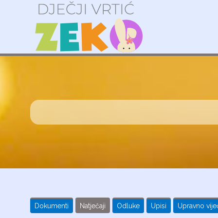
Dokumenti
Natječaji
Odluke
Upisi
Upravno vije