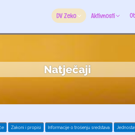
Ob
DV Zeko
Aktivnosti
Natječaji
će
Zakoni i propisi
Informacije o trošenju sredstava
Jednosta