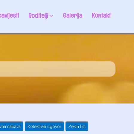
avijesti
Galerija
Kontakt
Roditelji
vna nabava
Kolektivni ugovor
Zekin list